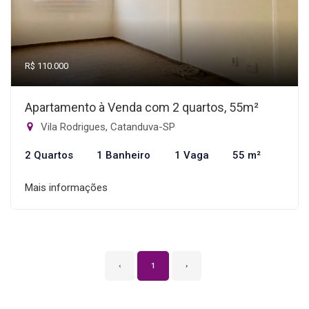
R$ 110.000
Apartamento à Venda com 2 quartos, 55m²
Vila Rodrigues, Catanduva-SP
2 Quartos
1 Banheiro
1 Vaga
55 m²
Mais informações
‹
1
›