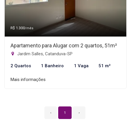
R$ 1.300
/mês
Apartamento para Alugar com 2 quartos, 51m²
Jardim Salles, Catanduva-SP
2 Quartos
1 Banheiro
1 Vaga
51 m²
Mais informações
‹
1
›