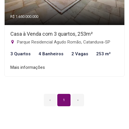
R$ 1.650.000.000
Casa à Venda com 3 quartos, 253m²
Parque Residencial Agudo Romão, Catanduva-SP
3 Quartos
4 Banheiros
2 Vagas
253 m²
Mais informações
‹
1
›