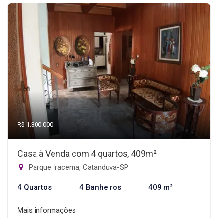
R$ 1.300.000
Casa à Venda com 4 quartos, 409m²
Parque Iracema, Catanduva-SP
4 Quartos
4 Banheiros
409 m²
Mais informações