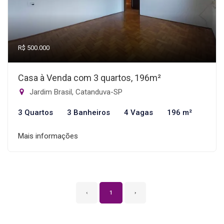
R$ 500.000
Casa à Venda com 3 quartos, 196m²
Jardim Brasil, Catanduva-SP
3 Quartos
3 Banheiros
4 Vagas
196 m²
Mais informações
‹
1
›