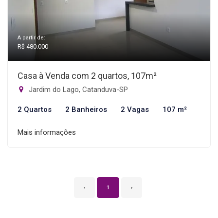
A partir de:
R$ 480.000
Casa à Venda com 2 quartos, 107m²
Jardim do Lago, Catanduva-SP
2 Quartos
2 Banheiros
2 Vagas
107 m²
Mais informações
‹
1
›