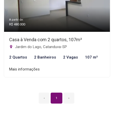
A partir de:
R$ 480.000
Casa à Venda com 2 quartos, 107m²
Jardim do Lago, Catanduva-SP
2 Quartos
2 Banheiros
2 Vagas
107 m²
Mais informações
‹
1
›