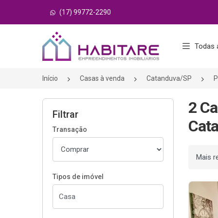
(17) 99772-2290
Página inicial
Todas 
Início
Casas à venda
Catanduva/SP
P
2 Ca
Filtrar
Cata
Transação
Ordenar
Tipos de imóvel