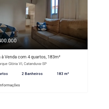
400.000
 à Venda com 4 quartos, 183m²
rque Glória VI, Catanduva-SP
artos
2 Banheiros
183 m²
informações