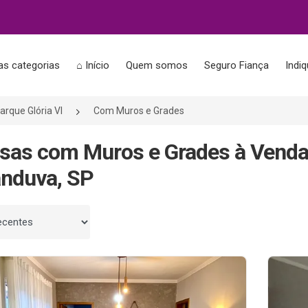
as categorias
⌂ Início
Quem somos
Seguro Fiança
Indi
arque Glória VI
Com Muros e Grades
sas com Muros e Grades à Venda 
nduva, SP
 por