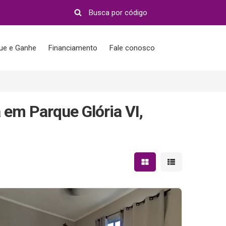
que e Ganhe
Financiamento
Fale conosco
em Parque Glória VI,
Mostrar resultados em 
Mostrar resultad