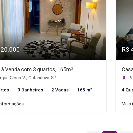
520.000
R$ 
 à Venda com 3 quartos, 165m²
Casa
rque Glória VI, Catanduva-SP
Pa
rtos
3 Banheiros
2 Vagas
165 m²
4 Qu
informações
Mais 