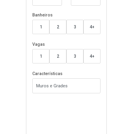
Banheiros
1
2
3
4+
Vagas
1
2
3
4+
Características