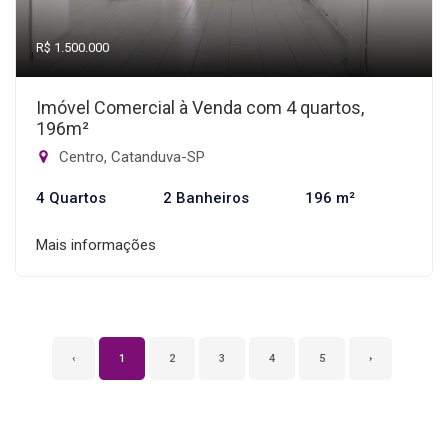
R$ 1.500.000
Imóvel Comercial à Venda com 4 quartos,
196m²
Centro, Catanduva-SP
4 Quartos
2 Banheiros
196 m²
Mais informações
‹
1
2
3
4
5
›