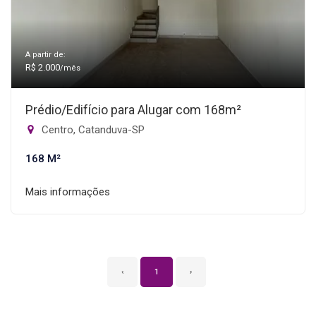
A partir de:
R$ 2.000
/mês
Prédio/Edifício para Alugar com 168m²
Centro, Catanduva-SP
168 M²
Mais informações
‹
1
›