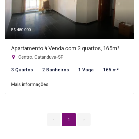
R$ 480.000
Apartamento à Venda com 3 quartos, 165m²
Centro, Catanduva-SP
3 Quartos
2 Banheiros
1 Vaga
165 m²
Mais informações
‹
1
›