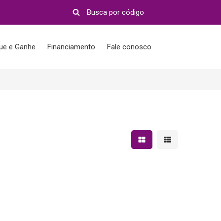
que e Ganhe
Financiamento
Fale conosco
Mostrar resultados em 
Mostrar resultad