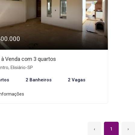
400.000
 à Venda com 3 quartos
tro, Elisiário-SP
rtos
2 Banheiros
2 Vagas
informações
‹
1
›