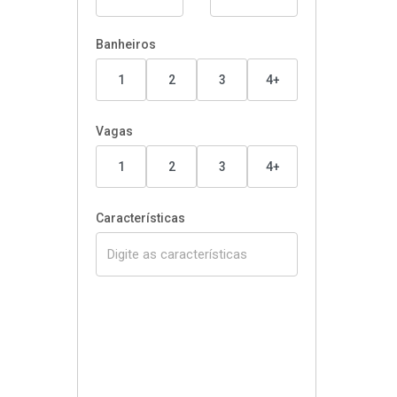
Banheiros
1
2
3
4+
Vagas
1
2
3
4+
Características