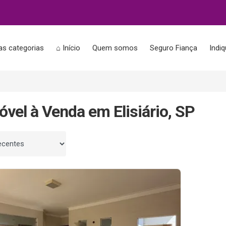
as categorias
⌂ Início
Quem somos
Seguro Fiança
Indi
óvel à Venda em Elisiário, SP
 por