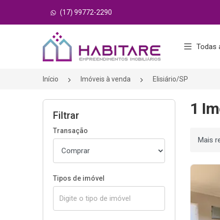
(17) 99772-2290
Página inicial
Todas 
Início
Imóveis à venda
Elisiário/SP
1 Im
Filtrar
Transação
Ordenar
Tipos de imóvel