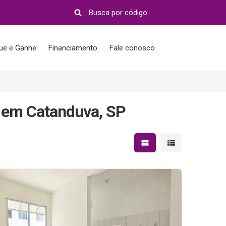
que e Ganhe
Financiamento
Fale conosco
 em Catanduva, SP
Mostrar resultados em 
Mostrar resultad