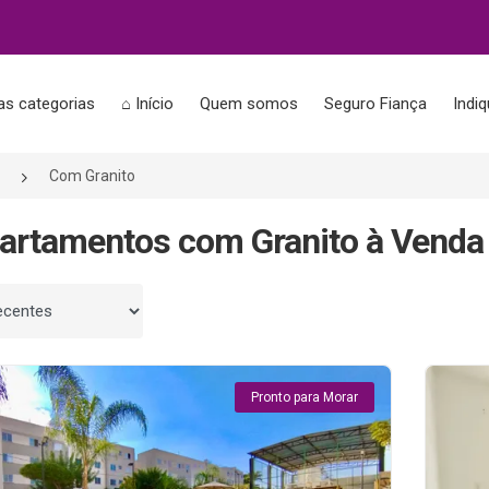
as categorias
⌂ Início
Quem somos
Seguro Fiança
Indi
Com Granito
artamentos com Granito à Venda
 por
Pronto para Morar