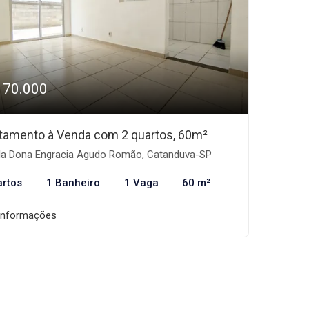
170.000
tamento à Venda com 2 quartos, 60m²
la Dona Engracia Agudo Romão, Catanduva-SP
artos
1 Banheiro
1 Vaga
60 m²
informações