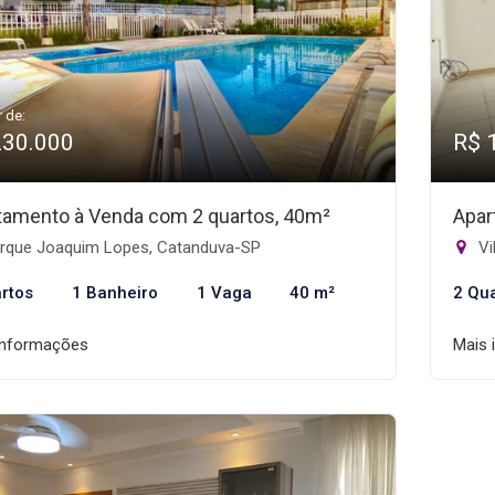
r de:
230.000
R$ 
tamento à Venda com 2 quartos, 40m²
Apar
rque Joaquim Lopes, Catanduva-SP
Vi
rtos
1 Banheiro
1 Vaga
40 m²
2 Qu
informações
Mais 