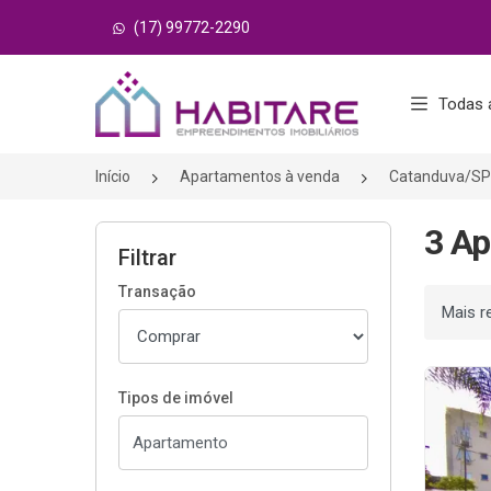
(17) 99772-2290
Página inicial
Todas 
Início
Apartamentos à venda
Catanduva/SP
3 Ap
Filtrar
Transação
Ordenar
Tipos de imóvel