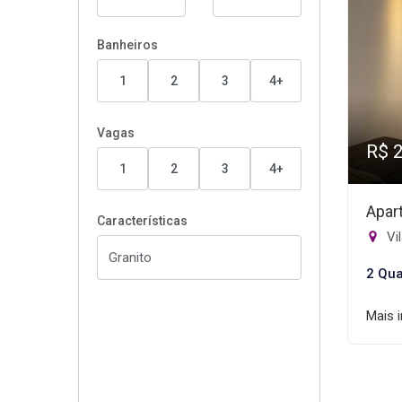
Banheiros
1
2
3
4+
Vagas
R$ 
1
2
3
4+
Apar
Características
Vi
2 Qua
Mais 