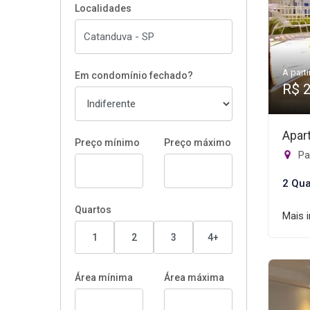
Localidades
A parti
Em condomínio fechado?
R$ 
Apar
Preço mínimo
Preço máximo
Pa
2 Qua
Quartos
Mais 
1
2
3
4+
Área mínima
Área máxima