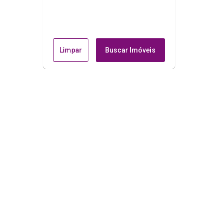
Limpar
Buscar Imóveis
Menu
Página Inicial
Casas à Venda em Catanduva