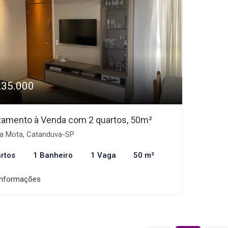
235.000
tamento à Venda com 2 quartos, 50m²
la Mota, Catanduva-SP
rtos
1 Banheiro
1 Vaga
50 m²
informações