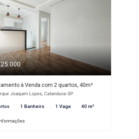
225.000
tamento à Venda com 2 quartos, 40m²
rque Joaquim Lopes, Catanduva-SP
rtos
1 Banheiro
1 Vaga
40 m²
informações