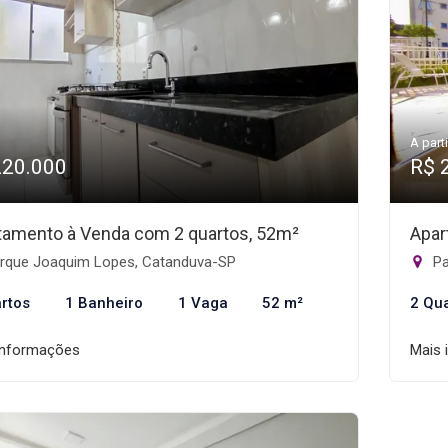
A parti
220.000
R$ 
tamento à Venda com 2 quartos, 52m²
Apar
rque Joaquim Lopes, Catanduva-SP
Pa
rtos
1 Banheiro
1 Vaga
52 m²
2 Qu
informações
Mais 