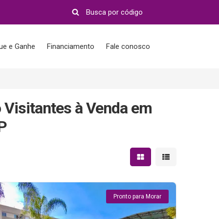
que e Ganhe
Financiamento
Fale conosco
Visitantes à Venda em
P
Mostrar resultados em 
Mostrar resultad
Pronto para Morar