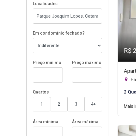
Localidades
Em condomínio fechado?
R$ 
Preço mínimo
Preço máximo
Apar
Pa
2 Qua
Quartos
1
2
3
4+
Mais 
Área mínima
Área máxima