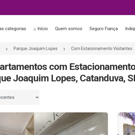
as categorias
⌂ Início
Quem somos
Seguro Fiança
Indi
Parque Joaquim Lopes
Com Estacionamento Visitantes
artamentos com Estacionamento 
ue Joaquim Lopes, Catanduva, S
 por