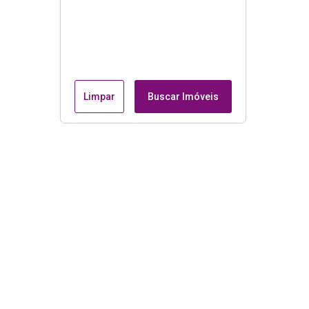
Limpar
Buscar Imóveis
Menu
Página Inicial
Casas à Venda em Catanduva