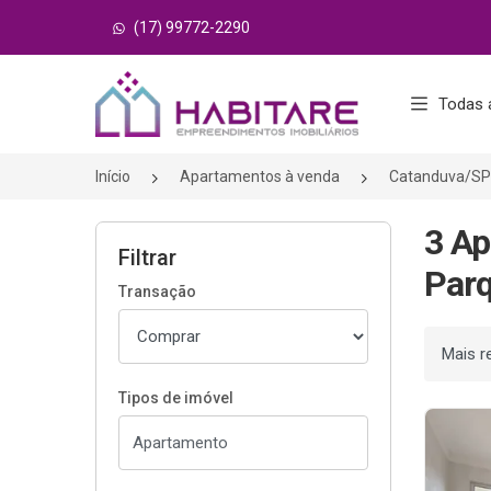
(17) 99772-2290
Página inicial
Todas 
Início
Apartamentos à venda
Catanduva/SP
3 Ap
Filtrar
Parq
Transação
Ordenar
Tipos de imóvel