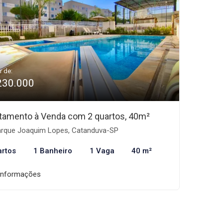
r de:
230.000
tamento à Venda com 2 quartos, 40m²
rque Joaquim Lopes, Catanduva-SP
artos
1 Banheiro
1 Vaga
40 m²
informações