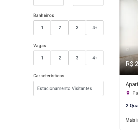
Banheiros
1
2
3
4+
Vagas
1
2
3
4+
R$ 
Características
Apar
Pa
2 Qua
Mais 