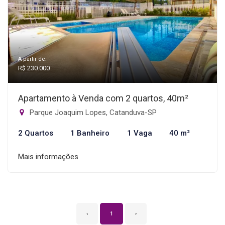
A partir de:
R$ 230.000
Apartamento à Venda com 2 quartos, 40m²
Parque Joaquim Lopes, Catanduva-SP
2 Quartos
1 Banheiro
1 Vaga
40 m²
Mais informações
‹
1
›