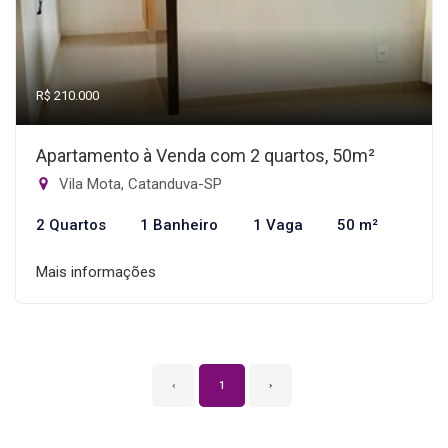
R$ 210.000
Apartamento à Venda com 2 quartos, 50m²
Vila Mota, Catanduva-SP
2 Quartos
1 Banheiro
1 Vaga
50 m²
Mais informações
‹
1
›