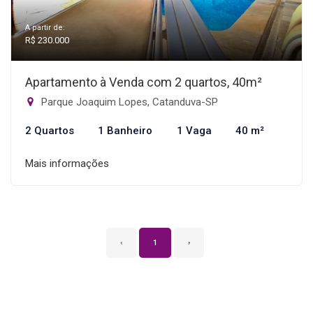
A partir de:
R$ 230.000
Apartamento à Venda com 2 quartos, 40m²
Parque Joaquim Lopes, Catanduva-SP
2 Quartos
1 Banheiro
1 Vaga
40 m²
Mais informações
‹
1
›