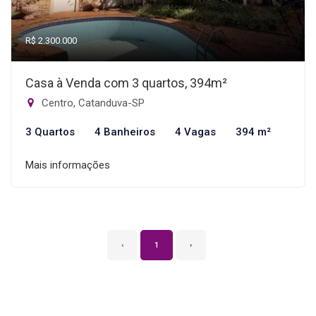
R$ 2.300.000
Casa à Venda com 3 quartos, 394m²
Centro, Catanduva-SP
3 Quartos
4 Banheiros
4 Vagas
394 m²
Mais informações
‹
1
›