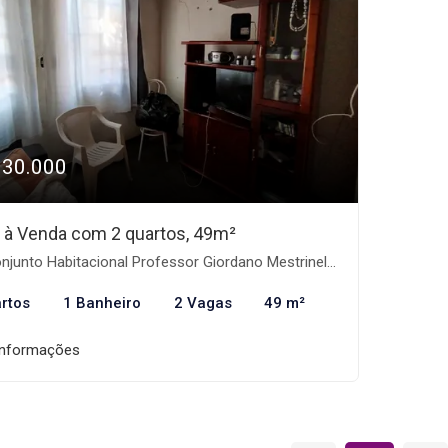
130.000
 à Venda com 2 quartos, 49m²
junto Habitacional Professor Giordano Mestrinelli, Catanduva-SP
rtos
1 Banheiro
2 Vagas
49 m²
informações