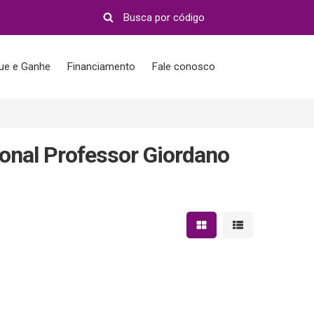
que e Ganhe
Financiamento
Fale conosco
onal Professor Giordano
Mostrar resultados em 
Mostrar resultad