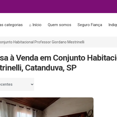
as categorias
⌂ Início
Quem somos
Seguro Fiança
Indi
onjunto Habitacional Professor Giordano Mestrinelli
sa à Venda em Conjunto Habitaci
rinelli, Catanduva, SP
 por