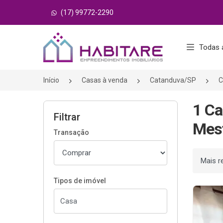
(17) 99772-2290
Página inicial
Todas 
Início
Casas à venda
Catanduva/SP
C
1 Ca
Filtrar
Mest
Transação
Ordenar
Tipos de imóvel