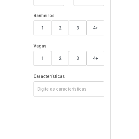
Banheiros
1
2
3
4+
Vagas
1
2
3
4+
Características