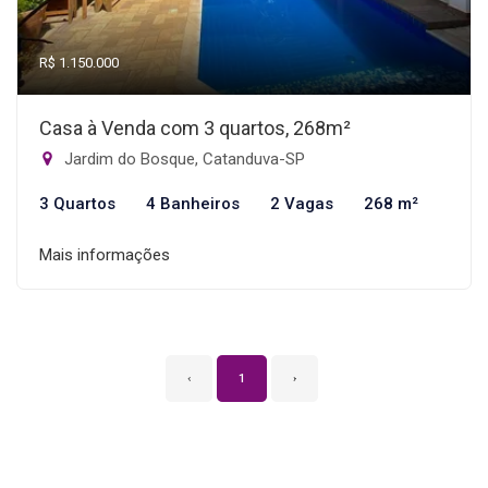
R$ 1.150.000
Casa à Venda com 3 quartos, 268m²
Jardim do Bosque, Catanduva-SP
3 Quartos
4 Banheiros
2 Vagas
268 m²
Mais informações
‹
1
›