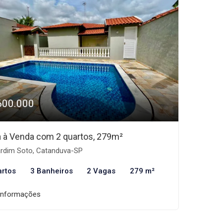
600.000
 à Venda com 2 quartos, 279m²
rdim Soto, Catanduva-SP
artos
3 Banheiros
2 Vagas
279 m²
informações