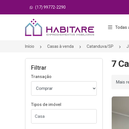
(17) 99772-2290
Página inicial
Todas 
Início
Casas à venda
Catanduva/SP
J
7 Ca
Filtrar
Transação
Ordenar
Tipos de imóvel