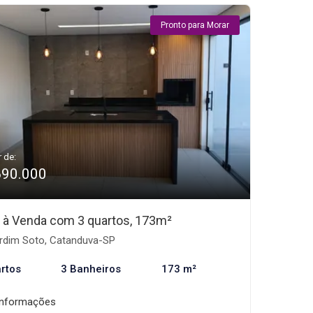
Pronto para Morar
r de:
690.000
 à Venda com 3 quartos, 173m²
rdim Soto, Catanduva-SP
rtos
3 Banheiros
173 m²
informações