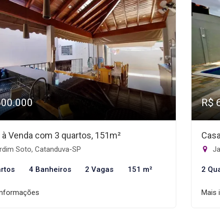
600.000
R$ 
 à Venda com 3 quartos, 151m²
Casa
rdim Soto, Catanduva-SP
Ja
rtos
4 Banheiros
2 Vagas
151 m²
2 Qu
informações
Mais 