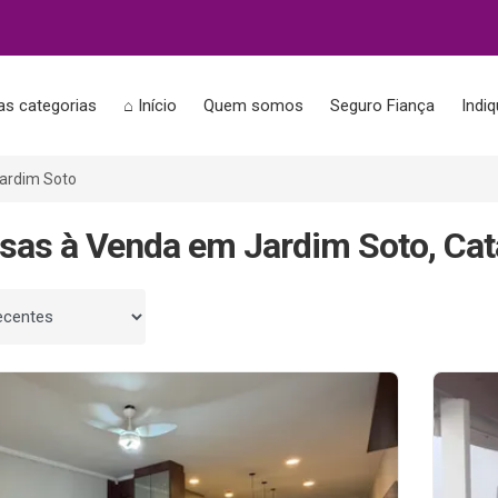
as categorias
⌂ Início
Quem somos
Seguro Fiança
Indi
ardim Soto
sas à Venda em Jardim Soto, Ca
 por