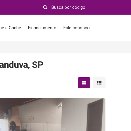
que e Ganhe
Financiamento
Fale conosco
tanduva, SP
Mostrar resultados em 
Mostrar resultad