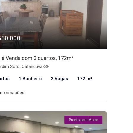
550.000
 à Venda com 3 quartos, 172m²
rdim Soto, Catanduva-SP
artos
1 Banheiro
2 Vagas
172 m²
informações
Pronto para Morar