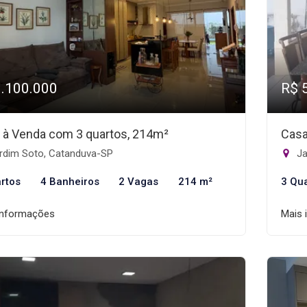
1.100.000
R$ 
 à Venda com 3 quartos, 214m²
Casa
rdim Soto, Catanduva-SP
Ja
rtos
4 Banheiros
2 Vagas
214 m²
3 Qu
informações
Mais 