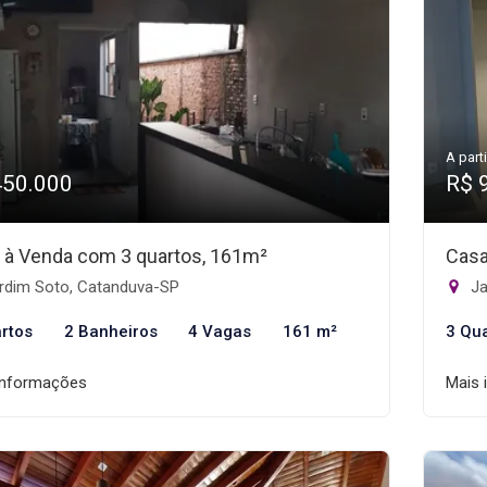
A parti
450.000
R$ 
 à Venda com 3 quartos, 161m²
Casa
rdim Soto, Catanduva-SP
Ja
rtos
2 Banheiros
4 Vagas
161 m²
3 Qu
informações
Mais 