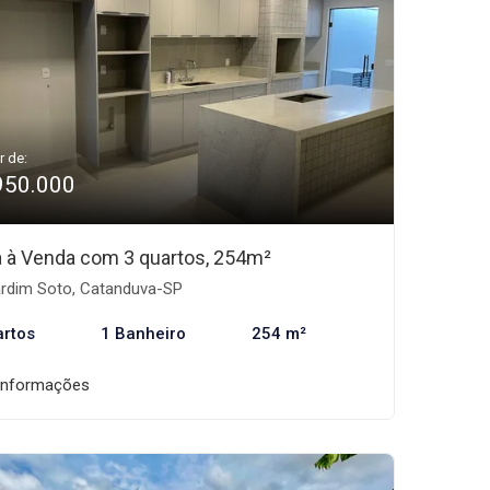
r de:
950.000
 à Venda com 3 quartos, 254m²
rdim Soto, Catanduva-SP
artos
1 Banheiro
254 m²
informações