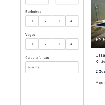
Banheiros
1
2
3
4+
Vagas
R$ 
1
2
3
4+
Casa
Características
Ja
2 Qua
Mais 