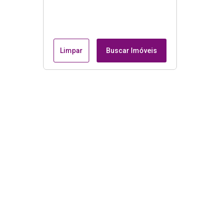
Limpar
Buscar Imóveis
Menu
Página Inicial
Casas à Venda em Catanduva