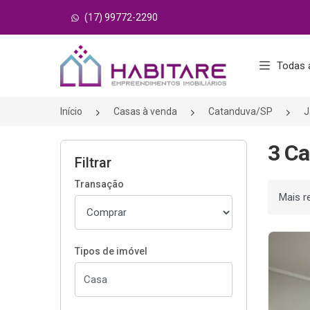
(17) 99772-2290
Página inicial
Todas 
Início
Casas à venda
Catanduva/SP
J
3 Ca
Filtrar
Transação
Ordenar
Tipos de imóvel