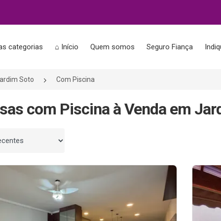
as categorias
⌂ Início
Quem somos
Seguro Fiança
Indi
ardim Soto
Com Piscina
sas com Piscina à Venda em Jar
 por