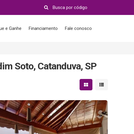
que e Ganhe
Financiamento
Fale conosco
dim Soto, Catanduva, SP
Mostrar resultados em 
Mostrar resultad