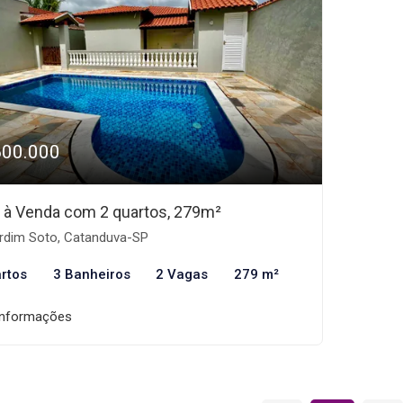
600.000
 à Venda com 2 quartos, 279m²
rdim Soto, Catanduva-SP
rtos
3 Banheiros
2 Vagas
279 m²
informações