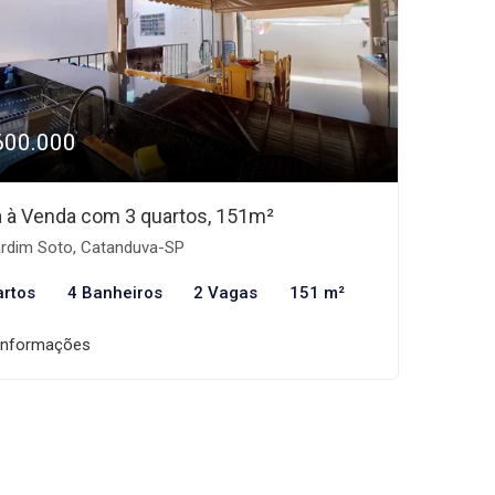
600.000
 à Venda com 3 quartos, 151m²
rdim Soto, Catanduva-SP
artos
4 Banheiros
2 Vagas
151 m²
informações