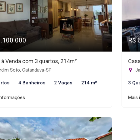
1.100.000
R$ 
 à Venda com 3 quartos, 214m²
Casa
rdim Soto, Catanduva-SP
Ja
rtos
4 Banheiros
2 Vagas
214 m²
3 Qu
informações
Mais 