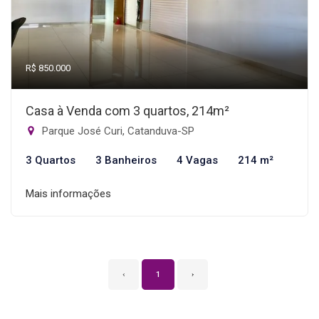
R$ 850.000
Casa à Venda com 3 quartos, 214m²
Parque José Curi, Catanduva-SP
3 Quartos
3 Banheiros
4 Vagas
214 m²
Mais informações
‹
1
›