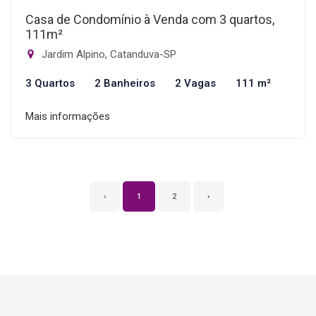
Casa de Condomínio à Venda com 3 quartos,
111m²
Jardim Alpino, Catanduva-SP
3 Quartos
2 Banheiros
2 Vagas
111 m²
Mais informações
‹
1
2
›