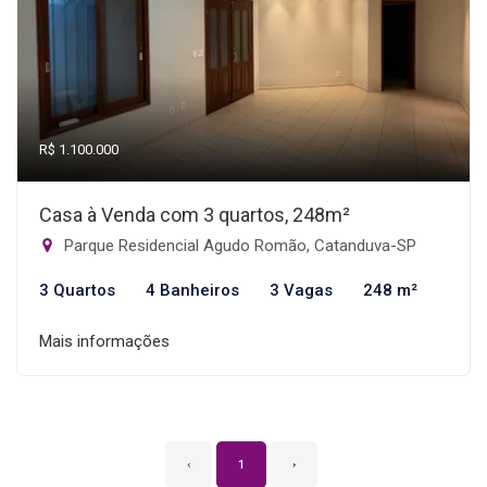
R$ 1.100.000
Casa à Venda com 3 quartos, 248m²
Parque Residencial Agudo Romão, Catanduva-SP
3 Quartos
4 Banheiros
3 Vagas
248 m²
Mais informações
‹
1
›