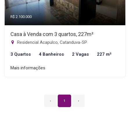
R$ 2.100.000
Casa à Venda com 3 quartos, 227m²
Residencial Acapulco, Catanduva-SP
3 Quartos
4 Banheiros
2 Vagas
227 m²
Mais informações
‹
1
›