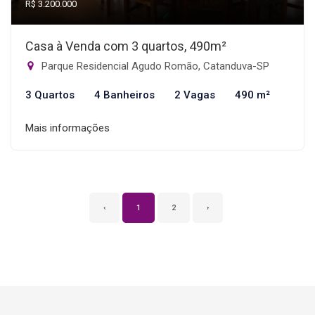
R$ 3.200.000
Casa à Venda com 3 quartos, 490m²
Parque Residencial Agudo Romão, Catanduva-SP
3 Quartos
4 Banheiros
2 Vagas
490 m²
Mais informações
‹
1
2
›