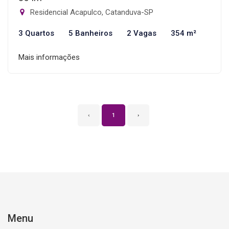
Residencial Acapulco, Catanduva-SP
3 Quartos
5 Banheiros
2 Vagas
354 m²
Mais informações
‹
1
›
Menu