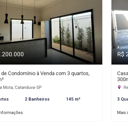
A parti
1.200.000
R$ 
 de Condomínio à Venda com 3 quartos,
Casa
m²
300
la Mota, Catanduva-SP
Re
rtos
2 Banheiros
145 m²
3 Qu
informações
Mais 