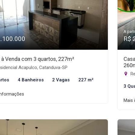
A parti
2.100.000
R$ 
 à Venda com 3 quartos, 227m²
Casa
260
sidencial Acapulco, Catanduva-SP
Re
rtos
4 Banheiros
2 Vagas
227 m²
3 Qu
informações
Mais 