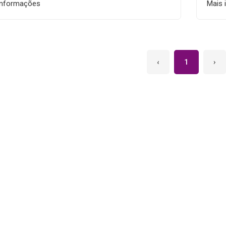
informações
Mais 
‹
1
›