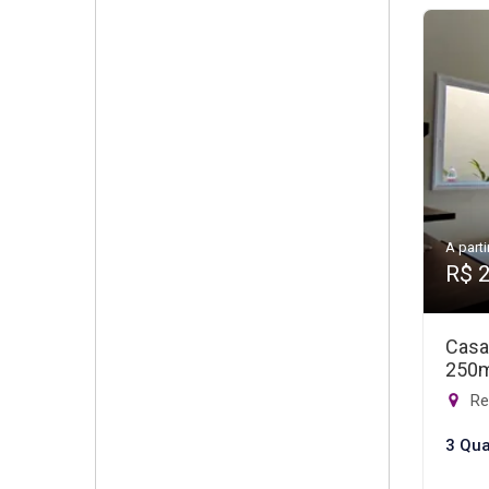
A parti
R$ 
Casa
250
Re
3 Qua