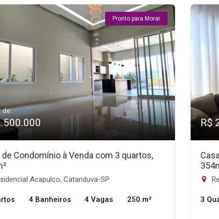
Pronto para Morar
r de:
2.500.000
R$ 
 de Condomínio à Venda com 3 quartos,
Casa
m²
354
sidencial Acapulco, Catanduva-SP
Re
rtos
4 Banheiros
4 Vagas
250 m²
3 Qu