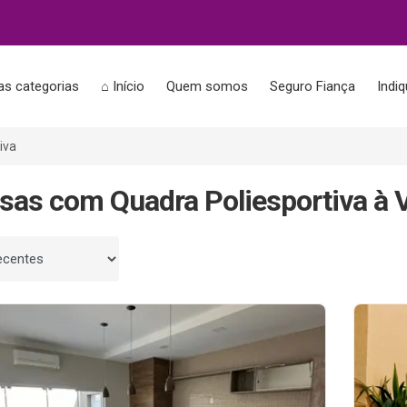
as categorias
⌂ Início
Quem somos
Seguro Fiança
Indi
iva
sas com Quadra Poliesportiva à 
 por