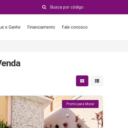
que e Ganhe
Financiamento
Fale conosco
Venda
Mostrar resultados em 
Mostrar resultad
Pronto para Morar