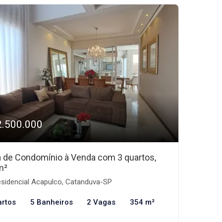
2.500.000
 de Condomínio à Venda com 3 quartos,
m²
sidencial Acapulco, Catanduva-SP
artos
5 Banheiros
2 Vagas
354 m²