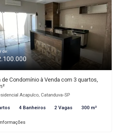
r de:
2.100.000
 de Condomínio à Venda com 3 quartos,
m²
sidencial Acapulco, Catanduva-SP
artos
4 Banheiros
2 Vagas
300 m²
informações