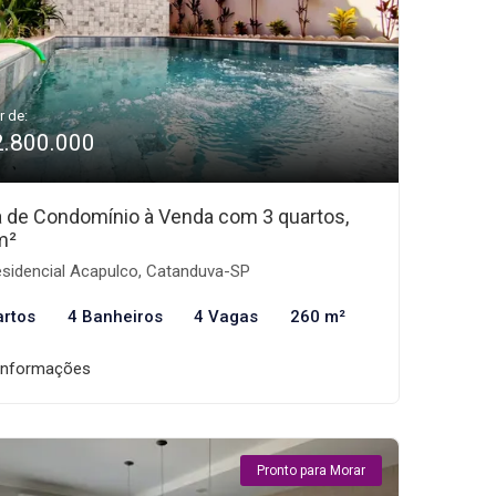
r de:
2.800.000
 de Condomínio à Venda com 3 quartos,
m²
sidencial Acapulco, Catanduva-SP
artos
4 Banheiros
4 Vagas
260 m²
informações
Pronto para Morar