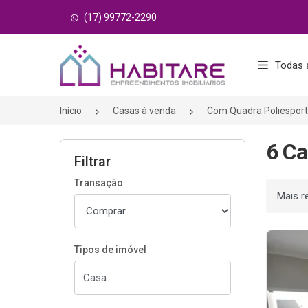
(17) 99772-2290
Página inicial
Todas 
Início
Casas à venda
Com Quadra Poliesport
6 Ca
Filtrar
Transação
Ordenar
Tipos de imóvel