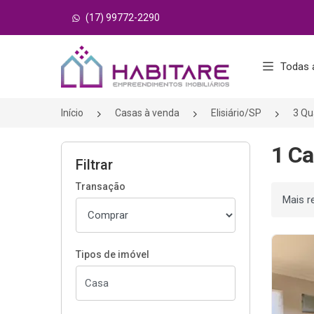
(17) 99772-2290
Página inicial
Todas 
Início
Casas à venda
Elisiário/SP
3 Qu
1 Ca
Filtrar
Transação
Ordenar
Tipos de imóvel