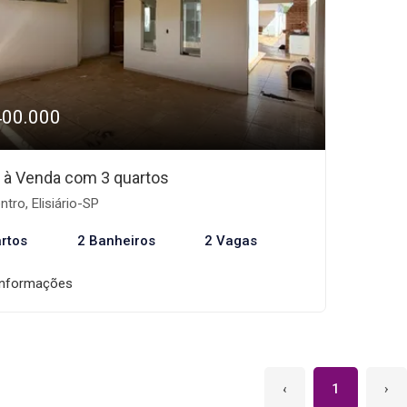
400.000
 à Venda com 3 quartos
tro, Elisiário-SP
rtos
2 Banheiros
2 Vagas
informações
‹
1
›