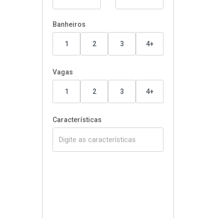
Banheiros
1
2
3
4+
Vagas
1
2
3
4+
Características