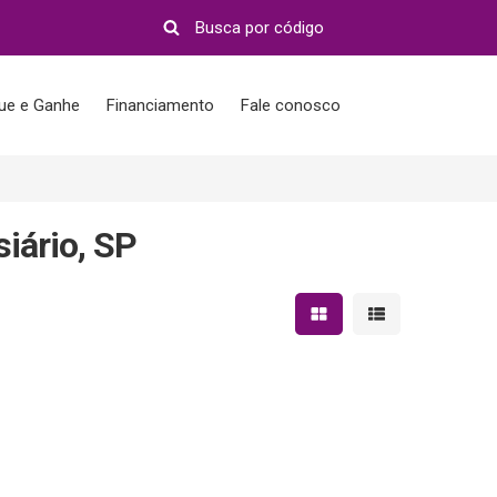
que e Ganhe
Financiamento
Fale conosco
iário, SP
Mostrar resultados em 
Mostrar resultad