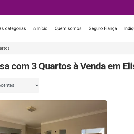
as categorias
⌂ Início
Quem somos
Seguro Fiança
Indi
artos
sa com 3 Quartos à Venda em Elis
 por