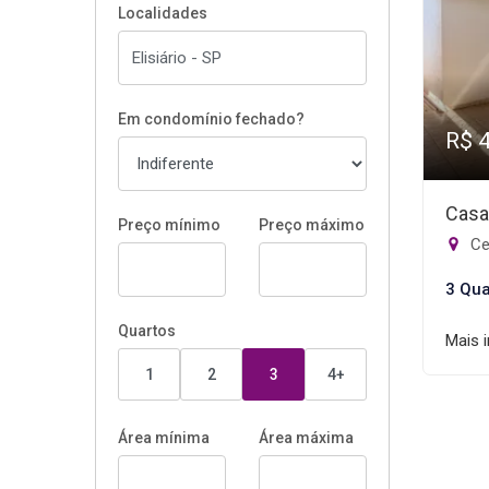
Localidades
Em condomínio fechado?
R$ 
Casa
Preço mínimo
Preço máximo
Cen
3 Qua
Quartos
Mais 
1
2
3
4+
Área mínima
Área máxima