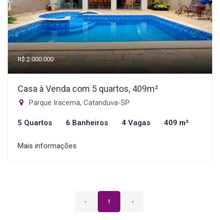
R$ 2.000.000
Casa à Venda com 5 quartos, 409m²
Parque Iracema, Catanduva-SP
5 Quartos
6 Banheiros
4 Vagas
409 m²
Mais informações
‹
1
›