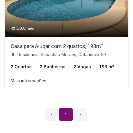
R$ 5.500
/mês
Casa para Alugar com 2 quartos, 193m²
Residencial Sebastião Moraes, Catanduva-SP
2 Quartos
2 Banheiros
2 Vagas
193 m²
Mais informações
‹
1
›