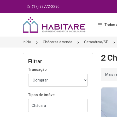
(17) 99772-2290
Página inicial
Todas 
Início
Chácaras à venda
Catanduva/SP
2 Ch
Filtrar
Transação
Ordenar
Tipos de imóvel