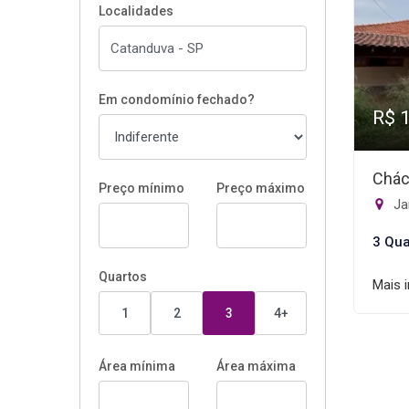
Localidades
Em condomínio fechado?
R$ 
Chác
Preço mínimo
Preço máximo
Ja
3 Qua
Quartos
Mais 
1
2
3
4+
Área mínima
Área máxima