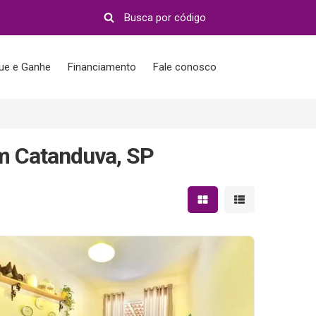
que e Ganhe
Financiamento
Fale conosco
m Catanduva, SP
Mostrar resultados em 
Mostrar resultad