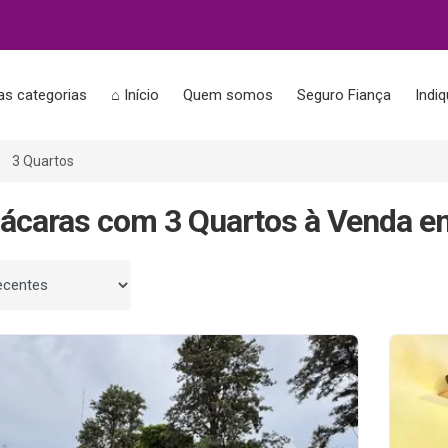
as categorias
⌂ Início
Quem somos
Seguro Fiança
Indi
3 Quartos
ácaras com 3 Quartos à Venda e
 por