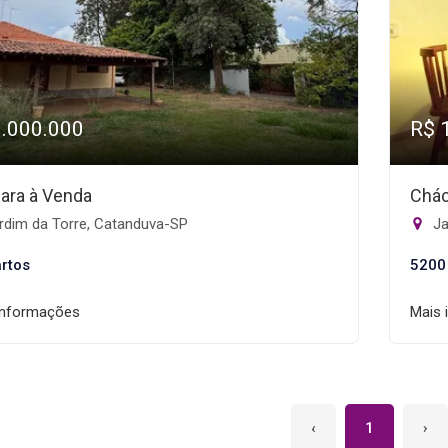
1.000.000
R$ 
ara à Venda
Chác
rdim da Torre, Catanduva-SP
Ja
rtos
5200
informações
Mais 
‹
1
›