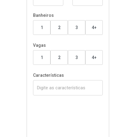
Banheiros
1
2
3
4+
Vagas
1
2
3
4+
Características