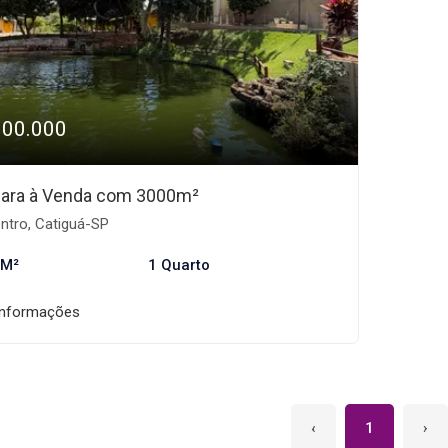
900.000
ara à Venda com 3000m²
ntro, Catiguá-SP
 M²
1 Quarto
informações
‹
1
›