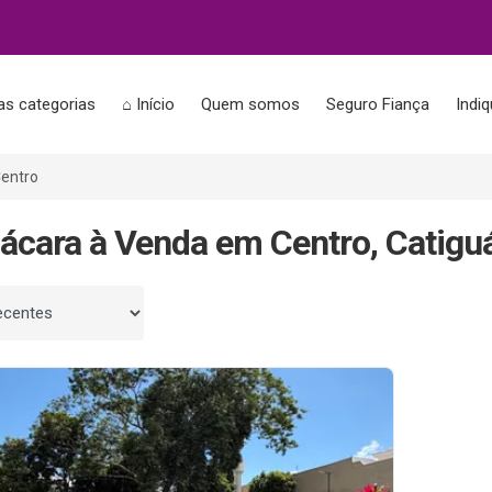
as categorias
⌂ Início
Quem somos
Seguro Fiança
Indi
entro
ácara à Venda em Centro, Catigu
 por