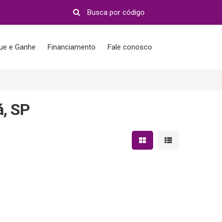
que e Ganhe
Financiamento
Fale conosco
á, SP
Mostrar resultados em 
Mostrar resultad