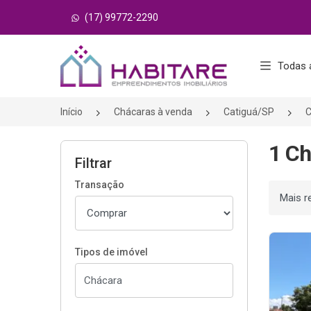
(17) 99772-2290
Página inicial
Todas 
Início
Chácaras à venda
Catiguá/SP
C
1 Ch
Filtrar
Transação
Ordenar
Tipos de imóvel