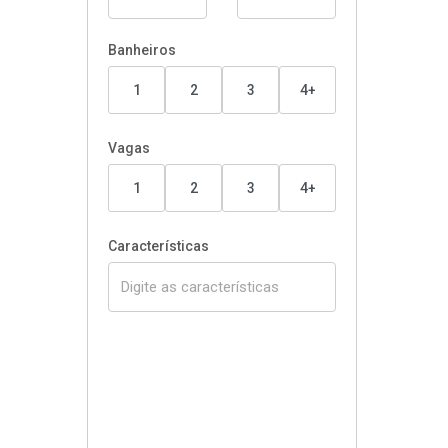
Banheiros
1
2
3
4+
Vagas
1
2
3
4+
Características