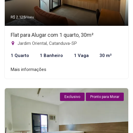
R$ 2.125
/mês
Flat para Alugar com 1 quarto, 30m²
Jardim Oriental, Catanduva-SP
1 Quarto
1 Banheiro
1 Vaga
30 m²
Mais informações
Exclusivo
Pronto para Morar