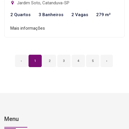
Jardim Soto, Catanduva-SP
2 Quartos
3 Banheiros
2 Vagas
279 m²
Mais informações
‹
1
2
3
4
5
›
Menu