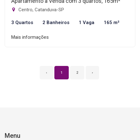
Apartamento à Venda com 3 quartos, 165m²
Centro, Catanduva-SP
3 Quartos
2 Banheiros
1 Vaga
165 m²
Mais informações
‹
1
2
›
Menu