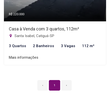
R$ 220.000
Casa à Venda com 3 quartos, 112m²
Santa Isabel, Catiguá-SP
3 Quartos
2 Banheiros
3 Vagas
112 m²
Mais informações
‹
1
›