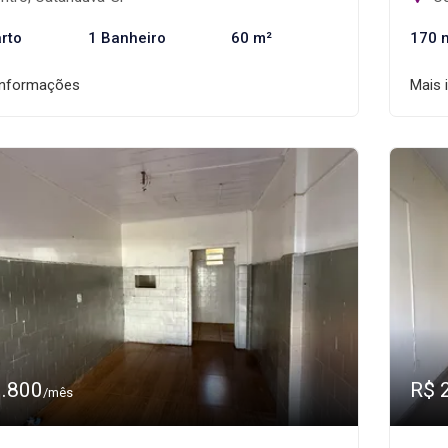
rto
1 Banheiro
60 m²
170 
informações
Mais 
1.800
R$ 
/mês