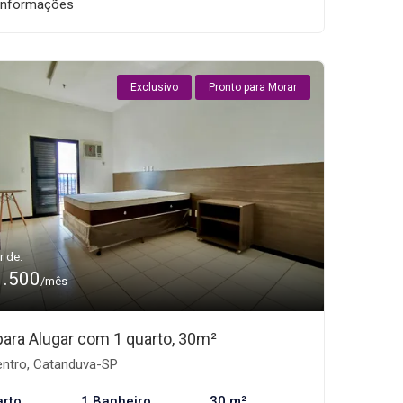
informações
Exclusivo
Pronto para Morar
r de:
1.500
/mês
 para Alugar com 1 quarto, 30m²
ntro, Catanduva-SP
arto
1 Banheiro
30 m²