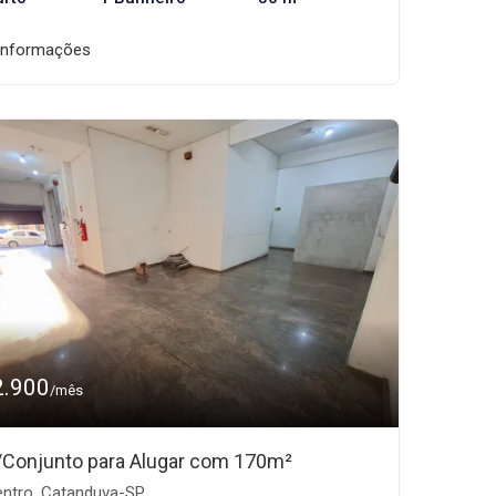
informações
2.900
/mês
/Conjunto para Alugar com 170m²
ntro, Catanduva-SP