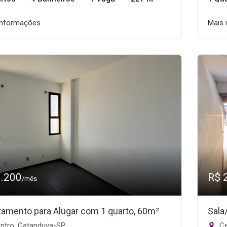
informações
Mais 
1.200
R$ 
/mês
tamento para Alugar com 1 quarto, 60m²
Sala
ntro, Catanduva-SP
Ce