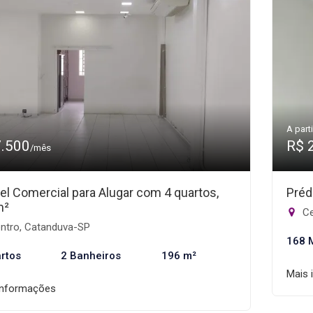
A parti
7.500
R$ 
/mês
el Comercial para Alugar com 4 quartos,
Préd
m²
Ce
ntro, Catanduva-SP
168 
rtos
2 Banheiros
196 m²
Mais 
informações