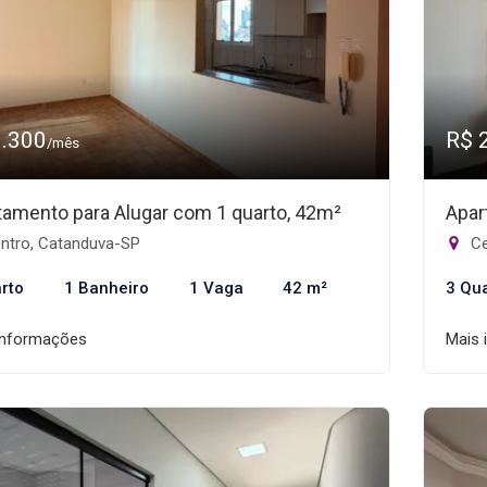
1.300
R$ 
/mês
tamento para Alugar com 1 quarto, 42m²
Apar
ntro, Catanduva-SP
Ce
rto
1 Banheiro
1 Vaga
42 m²
3 Qu
informações
Mais 