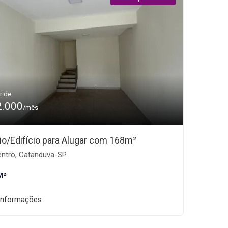
r de:
2.000
/mês
io/Edifício para Alugar com 168m²
ntro, Catanduva-SP
M²
informações