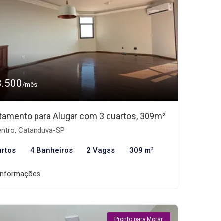
3.500
/mês
tamento para Alugar com 3 quartos, 309m²
ntro, Catanduva-SP
artos
4 Banheiros
2 Vagas
309 m²
informações
Pronto para Morar