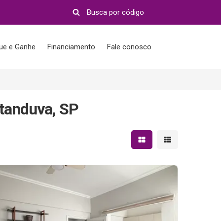
que e Ganhe
Financiamento
Fale conosco
atanduva, SP
Mostrar resultados em 
Mostrar resultad