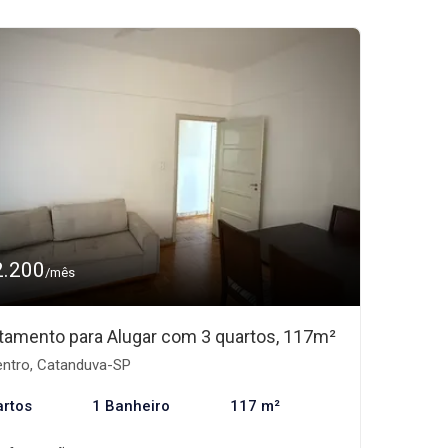
2.200
/mês
tamento para Alugar com 3 quartos, 117m²
ntro, Catanduva-SP
artos
1 Banheiro
117 m²