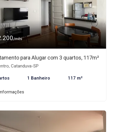
2.200
/mês
tamento para Alugar com 3 quartos, 117m²
ntro, Catanduva-SP
artos
1 Banheiro
117 m²
informações