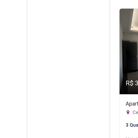
R$ 
Apar
Ce
3 Qua