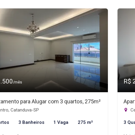
3.500
R$ 
/mês
tamento para Alugar com 3 quartos, 275m²
Apar
ntro, Catanduva-SP
Ce
rtos
3 Banheiros
1 Vaga
275 m²
3 Qu