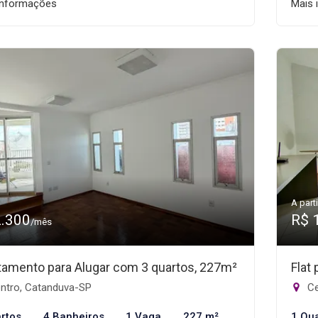
informações
Mais 
A parti
2.300
R$ 
/mês
tamento para Alugar com 3 quartos, 227m²
Flat
ntro, Catanduva-SP
Ce
rtos
4 Banheiros
1 Vaga
227 m²
1 Qu