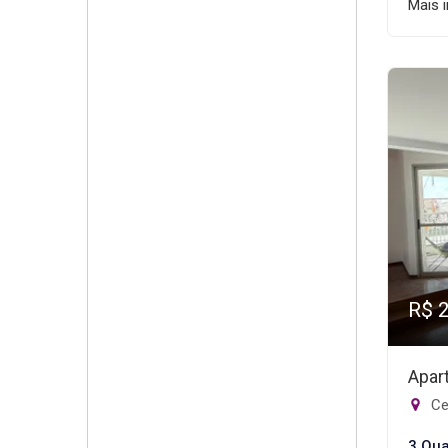
Mais 
R$ 
Apar
Ce
3 Qua