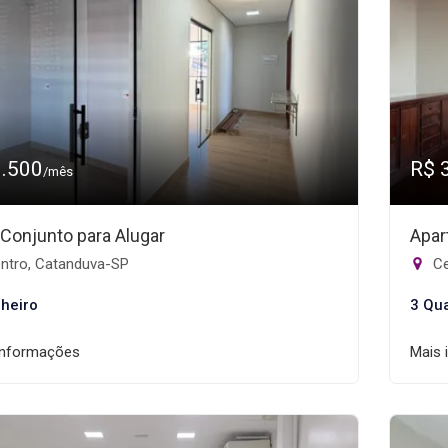
1.500
R$ 
/mês
/Conjunto para Alugar
Apar
ntro, Catanduva-SP
Ce
heiro
3 Qu
informações
Mais 