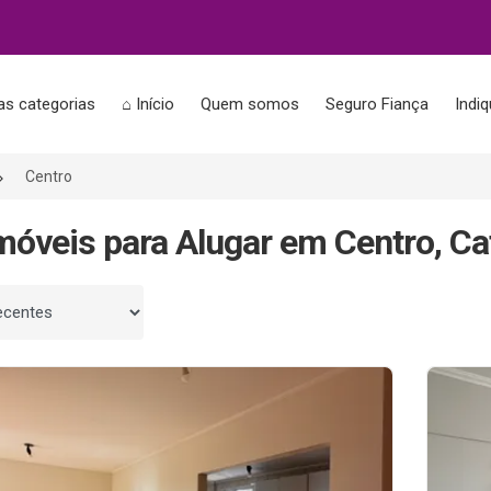
as categorias
⌂ Início
Quem somos
Seguro Fiança
Indi
Centro
móveis para Alugar em Centro, C
 por