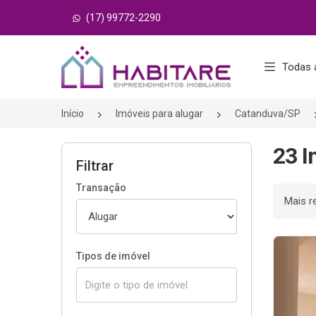
(17) 99772-2290
Página inicial
Todas 
Início
Imóveis para alugar
Catanduva/SP
23 I
Filtrar
Transação
Ordenar
Tipos de imóvel