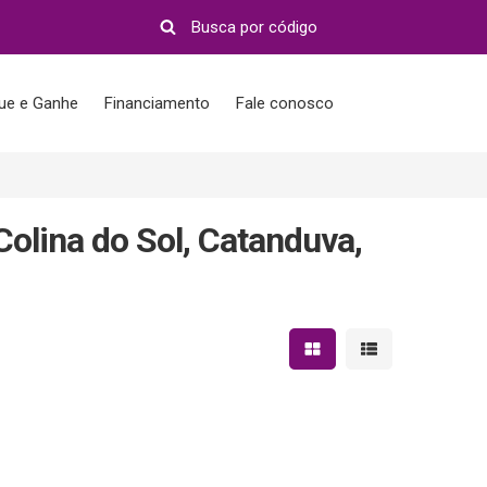
que e Ganhe
Financiamento
Fale conosco
olina do Sol, Catanduva,
Mostrar resultados em 
Mostrar resultad