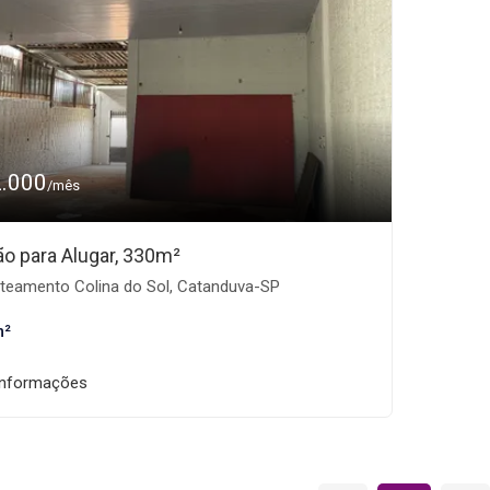
2.000
/mês
ão para Alugar, 330m²
teamento Colina do Sol, Catanduva-SP
m²
informações