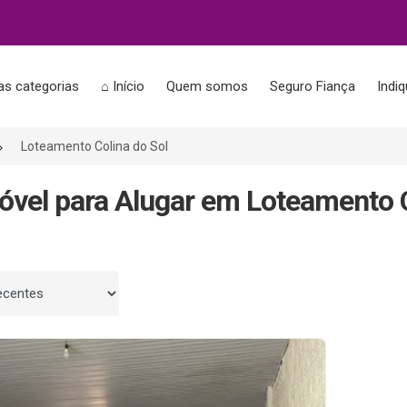
as categorias
⌂ Início
Quem somos
Seguro Fiança
Indi
Loteamento Colina do Sol
óvel para Alugar em Loteamento C
 por