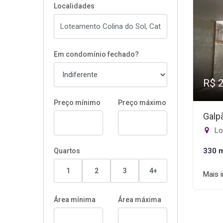
Localidades
Em condomínio fechado?
R$ 
Preço mínimo
Preço máximo
Galp
Lo
330 
Quartos
1
2
3
4+
Mais 
Área mínima
Área máxima