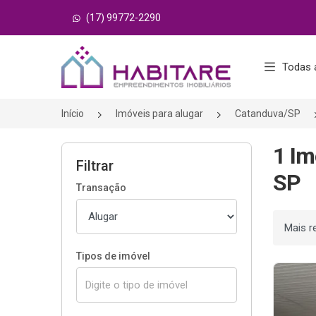
(17) 99772-2290
Página inicial
Todas 
Início
Imóveis para alugar
Catanduva/SP
1 Im
Filtrar
SP
Transação
Ordenar
Tipos de imóvel