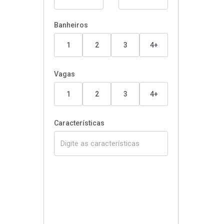
Banheiros
1
2
3
4+
Vagas
1
2
3
4+
Características