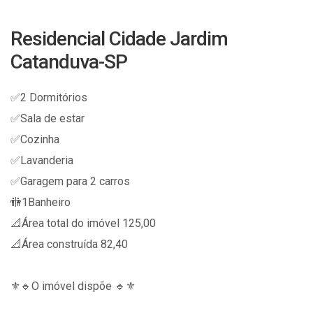
Residencial Cidade Jardim
Catanduva-SP
✅2 Dormitórios
✅Sala de estar
✅Cozinha
✅Lavanderia
✅Garagem para 2 carros
🚻1Banheiro
📐Área total do imóvel 125,00
📐Área construída 82,40
⚜️🔹O imóvel dispõe 🔹⚜️