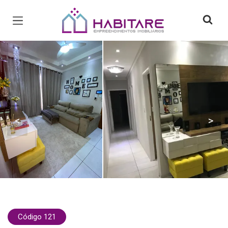
Página inicial
<
>
Código 121