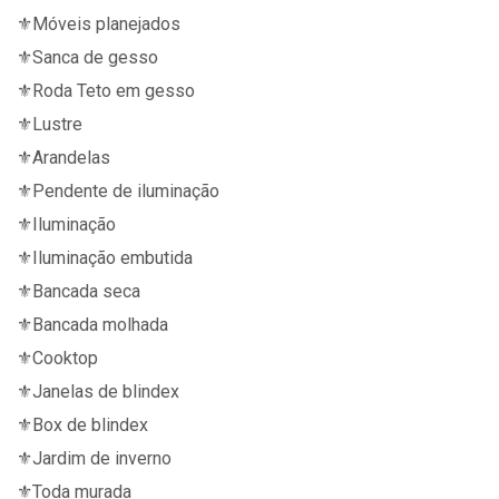
⚜️Móveis planejados
⚜️Sanca de gesso
⚜️Roda Teto em gesso
⚜️Lustre
⚜️Arandelas
⚜️Pendente de iluminação
⚜️Iluminação
⚜️Iluminação embutida
⚜️Bancada seca
⚜️Bancada molhada
⚜️Cooktop
⚜️Janelas de blindex
⚜️Box de blindex
⚜️Jardim de inverno
⚜️Toda murada