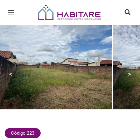
Página inicial
<
>
Código 223