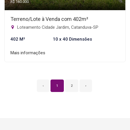
R$ 160.000
Terreno/Lote à Venda com 402m²
Loteamento Cidade Jardim, Catanduva-SP
402 M²
10 x 40 Dimensões
Mais informações
‹
1
2
›