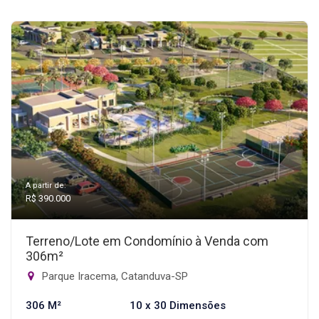
A partir de:
R$ 390.000
Terreno/Lote em Condomínio à Venda com
306m²
Parque Iracema, Catanduva-SP
306 M²
10 x 30 Dimensões