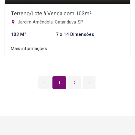
Terreno/Lote à Venda com 103m²
Jardim Amêndola, Catanduva-SP
103 M²
7 x 14 Dimensões
Mais informações
‹
1
2
›