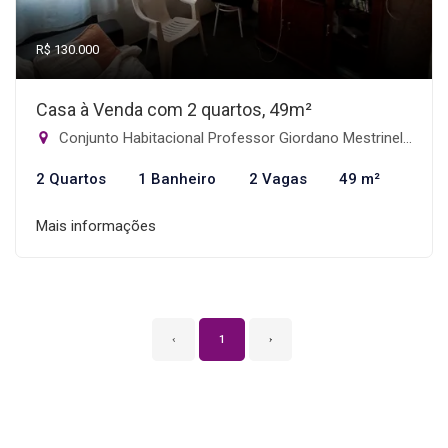
R$ 130.000
Casa à Venda com 2 quartos, 49m²
Conjunto Habitacional Professor Giordano Mestrinelli, Catanduva-SP
2 Quartos
1 Banheiro
2 Vagas
49 m²
Mais informações
‹
1
›