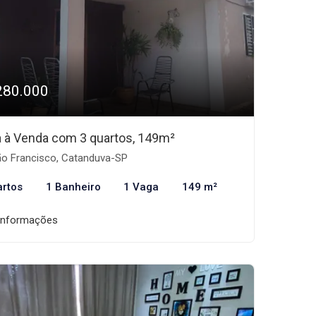
280.000
 à Venda com 3 quartos, 149m²
o Francisco, Catanduva-SP
artos
1 Banheiro
1 Vaga
149 m²
informações