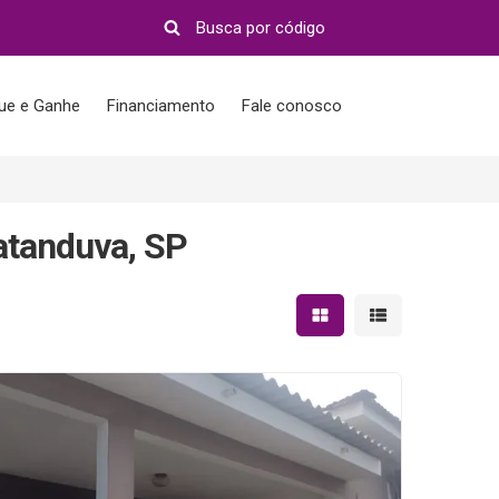
que e Ganhe
Financiamento
Fale conosco
atanduva, SP
Mostrar resultados em 
Mostrar resultad