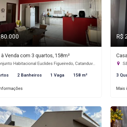
280.000
R$ 
 à Venda com 3 quartos, 158m²
Casa
junto Habitacional Euclides Figueiredo, Catanduva-SP
Sã
rtos
2 Banheiros
1 Vaga
158 m²
3 Qu
informações
Mais 