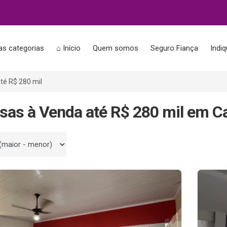
as categorias
⌂ Início
Quem somos
Seguro Fiança
Indi
té R$ 280 mil
sas à Venda até R$ 280 mil em C
 por