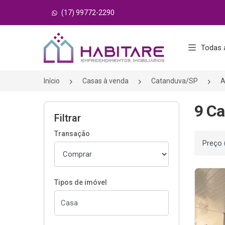
(17) 99772-2290
Página inicial
Todas 
Início
Casas à venda
Catanduva/SP
A
9 Ca
Filtrar
Transação
Ordenar
Tipos de imóvel