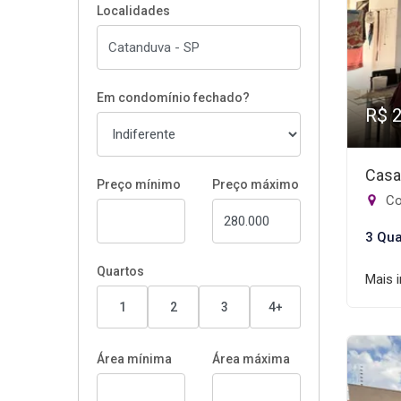
Localidades
Em condomínio fechado?
R$ 
Casa
Preço mínimo
Preço máximo
Con
3 Qua
Quartos
Mais 
1
2
3
4+
Área mínima
Área máxima