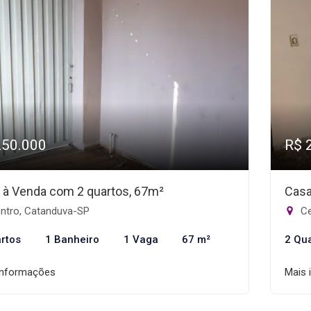
250.000
R$ 
 à Venda com 2 quartos, 67m²
Casa
ntro, Catanduva-SP
Ce
rtos
1 Banheiro
1 Vaga
67 m²
2 Qu
informações
Mais 