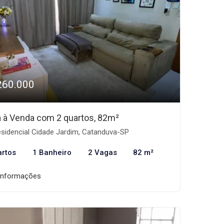
260.000
 à Venda com 2 quartos, 82m²
sidencial Cidade Jardim, Catanduva-SP
artos
1 Banheiro
2 Vagas
82 m²
informações