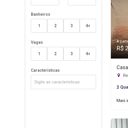
Banheiros
1
2
3
4+
A parti
Vagas
R$ 
1
2
3
4+
Casa
Características
Re
2 Qua
Mais 