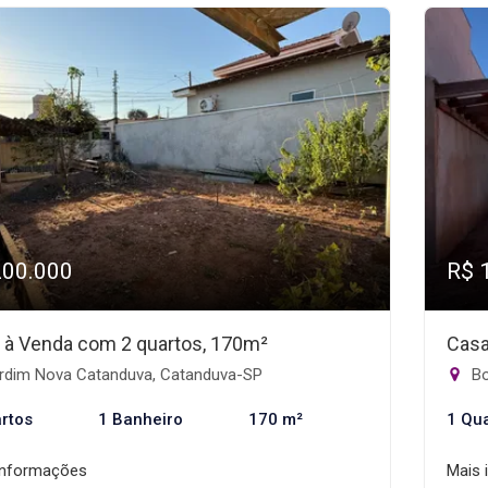
200.000
R$ 
 à Venda com 2 quartos, 170m²
Casa
rdim Nova Catanduva, Catanduva-SP
Bo
rtos
1 Banheiro
170 m²
1 Qu
informações
Mais 