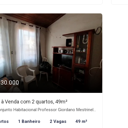
130.000
 à Venda com 2 quartos, 49m²
junto Habitacional Professor Giordano Mestrinelli, Catanduva-SP
rtos
1 Banheiro
2 Vagas
49 m²