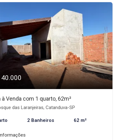
140.000
 à Venda com 1 quarto, 62m²
sque das Laranjeiras, Catanduva-SP
arto
2 Banheiros
62 m²
informações