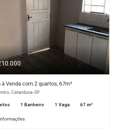
210.000
 à Venda com 2 quartos, 67m²
ntro, Catanduva-SP
artos
1 Banheiro
1 Vaga
67 m²
informações