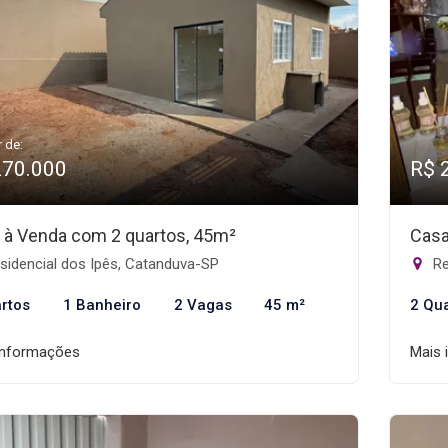
r de:
270.000
R$ 
 à Venda com 2 quartos, 45m²
Casa
sidencial dos Ipês, Catanduva-SP
Re
rtos
1 Banheiro
2 Vagas
45 m²
2 Qu
informações
Mais 