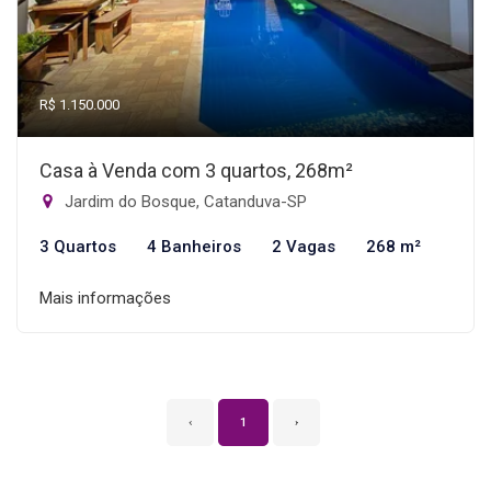
R$ 1.150.000
Casa à Venda com 3 quartos, 268m²
Jardim do Bosque, Catanduva-SP
3 Quartos
4 Banheiros
2 Vagas
268 m²
Mais informações
‹
1
›