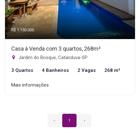
R$ 1.150.000
Casa à Venda com 3 quartos, 268m²
Jardim do Bosque, Catanduva-SP
3 Quartos
4 Banheiros
2 Vagas
268 m²
Mais informações
‹
1
›