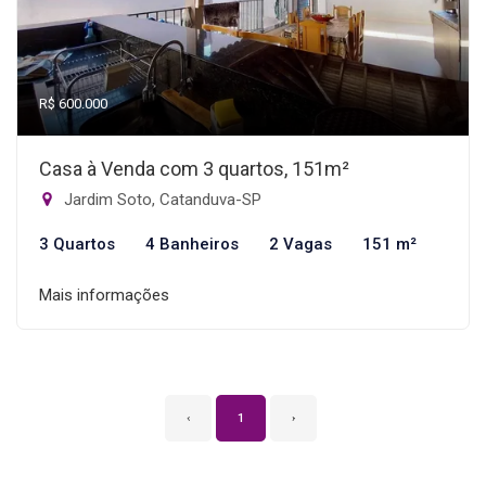
R$ 600.000
Casa à Venda com 3 quartos, 151m²
Jardim Soto, Catanduva-SP
3 Quartos
4 Banheiros
2 Vagas
151 m²
Mais informações
‹
1
›